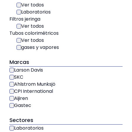
Ver todos
Laboratorios
Filtros jeringa
Ver todos
Tubos colorimétricos
Ver todos
gases y vapores
Marcas
Larson Davis
SKC
Ahlstrom Munksjö
CPI International
Aijiren
Gastec
Sectores
Laboratorios