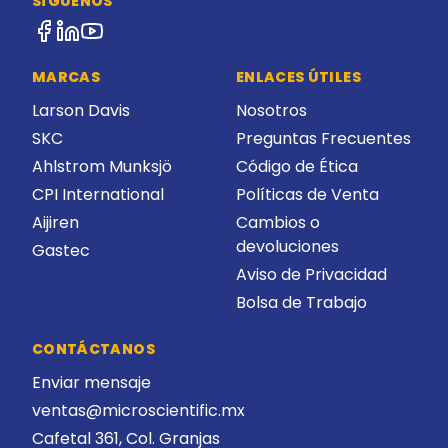
SÍGUENOS
MARCAS
ENLACES ÚTILES
Larson Davis
Nosotros
SKC
Preguntas Frecuentes
Ahlstrom Munksjö
Código de Ética
CPI International
Políticas de Venta
Aijiren
Cambios o
devoluciones
Gastec
Aviso de Privacidad
Bolsa de Trabajo
CONTÁCTANOS
Enviar mensaje
ventas@microscientific.mx
Cafetal 361, Col. Granjas