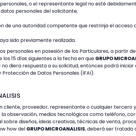
os personales, o el representante legal no esté debidamen
atos personales del solicitante;
ón de una autoridad competente que restrinja el acceso a
haya sido previamente realizada.
os personales en posesión de los Particulares, a partir d
 los 15 días siguientes a la fecha en que
GRUPO MICROAN
S
no diera respuesta a su solicitud, entonces podrá inici
y Protección de Datos Personales (IFAI).
ALISIS
 cliente, proveedor, representante o cualquier tercero y 
e la observación, medios tecnológicos como teléfono, co
l sobre diseños, ideas creativas, técnicas de venta, pro
now how del
GRUPO MICROANALISIS
, deberá ser tratado 