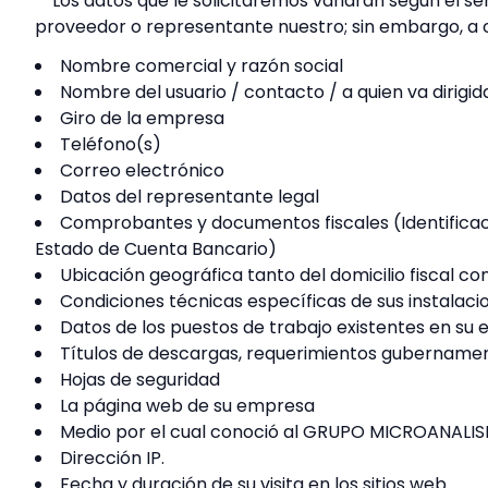
Los datos que le solicitaremos variarán según el ser
proveedor o representante nuestro; sin embargo, a c
Nombre comercial y razón social
Nombre del usuario / contacto / a quien va dirigida
Giro de la empresa
Teléfono(s)
Correo electrónico
Datos del representante legal
Comprobantes y documentos fiscales (Identificació
Estado de Cuenta Bancario)
Ubicación geográfica tanto del domicilio fiscal co
Condiciones técnicas específicas de sus instalaci
Datos de los puestos de trabajo existentes en su 
Títulos de descargas, requerimientos gubernament
Hojas de seguridad
La página web de su empresa
Medio por el cual conoció al GRUPO MICROANALIS
Dirección IP.
Fecha y duración de su visita en los sitios web.