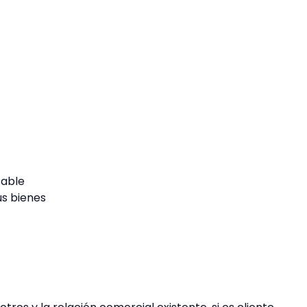
sable
us bienes