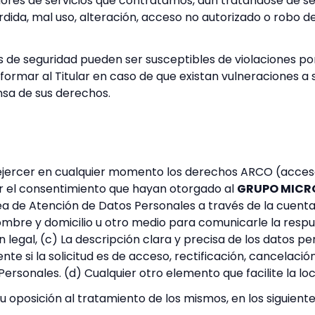
res de servicios que contratamos, aun tratándose de ser
rdida, mal uso, alteración, acceso no autorizado o robo d
as de seguridad pueden ser susceptibles de violaciones po
formar al Titular en caso de que existan vulneraciones a 
sa de sus derechos.
 ejercer en cualquier momento los derechos ARCO (acceso,
ar el consentimiento que hayan otorgado al
GRUPO MICR
rea de Atención de Datos Personales a través de la cuen
ombre y domicilio u otro medio para comunicarle la respu
n legal, (c) La descripción clara y precisa de los datos pe
 si la solicitud es de acceso, rectificación, cancelación
 Personales. (d) Cualquier otro elemento que facilite la lo
u oposición al tratamiento de los mismos, en los siguient