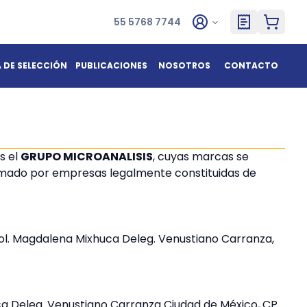
55 5768 7744
A DE SELECCIÓN
PUBLICACIONES
NOSOTROS
CONTACTO
s el
GRUPO MICROANALISIS
, cuyas marcas se
ormado por empresas legalmente constituidas de
ol. Magdalena Mixhuca Deleg. Venustiano Carranza,
uca Deleg. Venustiano Carranza Ciudad de México, CP