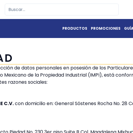
PRODUCTOS
PROMOCIONES
GUÍ
AD
ección de datos personales en posesión de los Particulare
o Mexicano de la Propiedad Industrial (IMPI), está conf
es razones sociales:
E C.V.
con domicilio en: General Sóstenes Rocha No. 28 C
ucto Piedad No. 230 3er piso Suite B Col. Magdalena Mixh