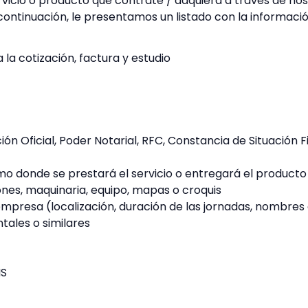
vicio o producto que contrate / adquiera a través de nosot
ontinuación, le presentamos un listado con la informació
 la cotización, factura y estudio
n Oficial, Poder Notarial, RFC, Constancia de Situación 
mo donde se prestará el servicio o entregará el producto (
ones, maquinaria, equipo, mapas o croquis
empresa (localización, duración de las jornadas, nombres 
ales o similares
IS