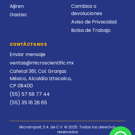
Aijiren
Cambios o
devoluciones
Gastec
Aviso de Privacidad
Bolsa de Trabajo
CONTÁCTANOS
Enviar mensaje
ventas@microscientific.mx
Cafetal 361, Col. Granjas
México, Alcaldía Iztacalco,
CP 08400
(55) 57 68 77 44
(55) 35 16 28 65
Microimport, S.A. de C.V. © 2025. Todos los derechos
reservados