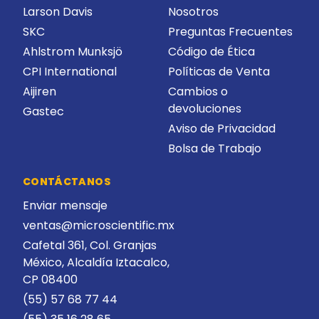
Larson Davis
Nosotros
SKC
Preguntas Frecuentes
Ahlstrom Munksjö
Código de Ética
CPI International
Políticas de Venta
Aijiren
Cambios o
devoluciones
Gastec
Aviso de Privacidad
Bolsa de Trabajo
CONTÁCTANOS
Enviar mensaje
ventas@microscientific.mx
Cafetal 361, Col. Granjas
México, Alcaldía Iztacalco,
CP 08400
(55) 57 68 77 44