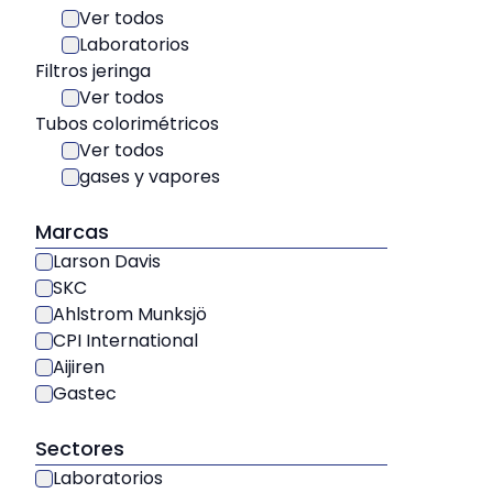
Ver todos
Laboratorios
Filtros jeringa
Ver todos
Tubos colorimétricos
Ver todos
gases y vapores
Marcas
Larson Davis
SKC
Ahlstrom Munksjö
CPI International
Aijiren
Gastec
Sectores
Laboratorios