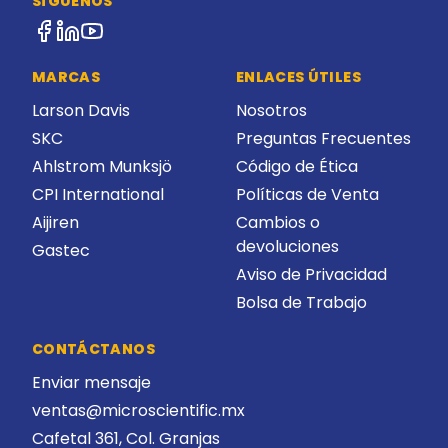
SÍGUENOS
MARCAS
ENLACES ÚTILES
Larson Davis
Nosotros
SKC
Preguntas Frecuentes
Ahlstrom Munksjö
Código de Ética
CPI International
Políticas de Venta
Aijiren
Cambios o
devoluciones
Gastec
Aviso de Privacidad
Bolsa de Trabajo
CONTÁCTANOS
Enviar mensaje
ventas@microscientific.mx
Cafetal 361, Col. Granjas