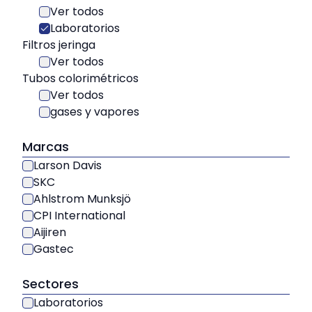
Ver todos
Laboratorios
Filtros jeringa
Ver todos
Tubos colorimétricos
Ver todos
gases y vapores
Marcas
Larson Davis
SKC
Ahlstrom Munksjö
CPI International
Aijiren
Gastec
Sectores
Laboratorios